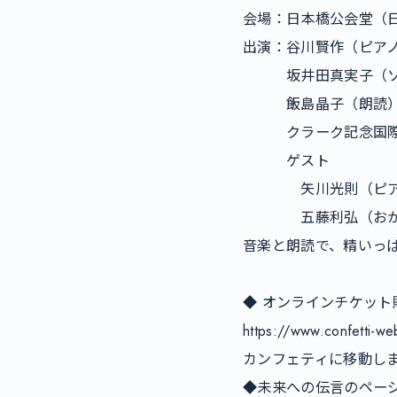
会場：日本橋公会堂（日
出演：谷川賢作（ピアノ
　　　坂井田真実子（ソ
　　　飯島晶子（朗読）
　　　クラーク記念国際
　　　ゲスト

　　　　矢川光則（ピア
　　　　五藤利弘（おか
音楽と朗読で、精いっぱ
◆ オンラインチケット購
https://www.confetti-w
カンフェティに移動しま
◆未来への伝言のページ