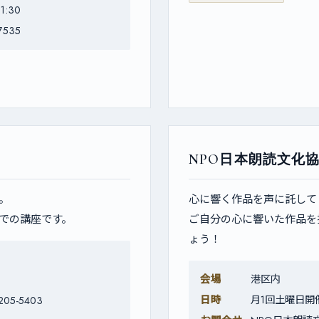
1:30
7535
NPO日本朗読文化
。
心に響く作品を声に託して
での講座です。
ご自分の心に響いた作品を
ょう！
会場
港区内
日時
月1回土曜日開催
05-5403