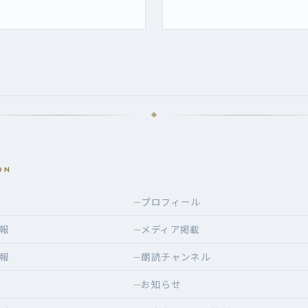
ON
プロフィール
—
報
メディア掲載
—
報
朗読チャンネル
—
お知らせ
—