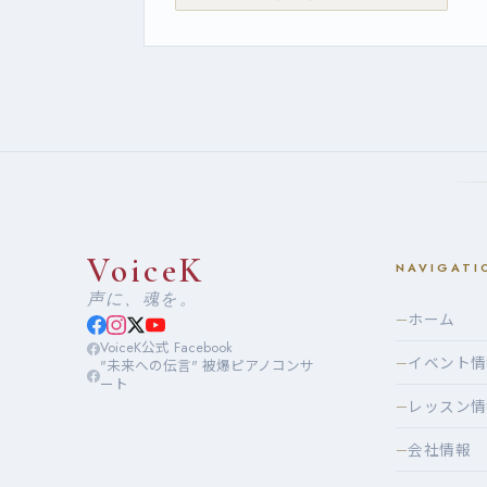
VoiceK
NAVIGATI
声に、魂を。
ホーム
—
VoiceK公式 Facebook
イベント情
—
"未来への伝言" 被爆ピアノコンサ
ート
レッスン情
—
会社情報
—