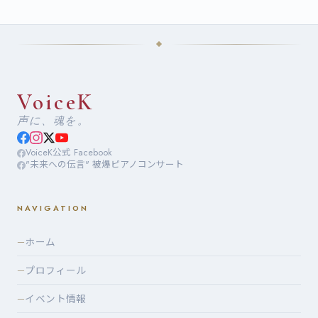
VoiceK
声に、魂を。
VoiceK公式 Facebook
"未来への伝言" 被爆ピアノコンサート
NAVIGATION
ホーム
—
プロフィール
—
イベント情報
—