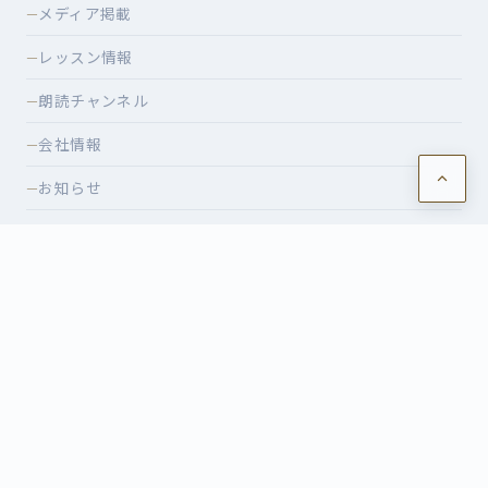
メディア掲載
—
レッスン情報
—
朗読チャンネル
—
会社情報
—
お知らせ
—
ショッピング
—
特定商取引法に基づく表記
—
CONTACT
レッスンのご相談・イベントのお申込みなど、お気軽にお問
い合わせください。