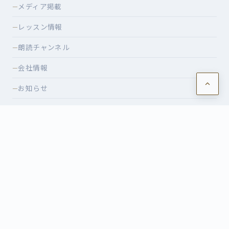
メディア掲載
—
レッスン情報
—
朗読チャンネル
—
会社情報
—
お知らせ
—
ショッピング
—
特定商取引法に基づく表記
—
CONTACT
レッスンのご相談・イベントのお申込みなど、お気軽にお問
い合わせください。