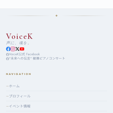
VoiceK
声に、魂を。
VoiceK公式 Facebook
"未来への伝言" 被爆ピアノコンサート
NAVIGATION
ホーム
—
プロフィール
—
イベント情報
—