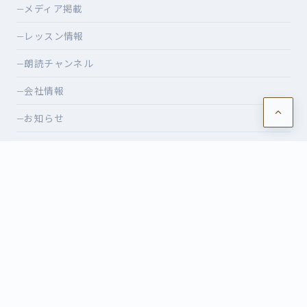
メディア掲載
—
レッスン情報
—
朗読チャンネル
—
会社情報
—
お知らせ
—
ショッピング
—
特定商取引法に基づく表記
—
CONTACT
レッスンのご相談・イベントのお申込みなど、お気軽にお問
い合わせください。