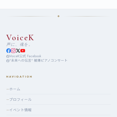
VoiceK
声に、魂を。
VoiceK公式 Facebook
"未来への伝言" 被爆ピアノコンサート
NAVIGATION
ホーム
—
プロフィール
—
イベント情報
—