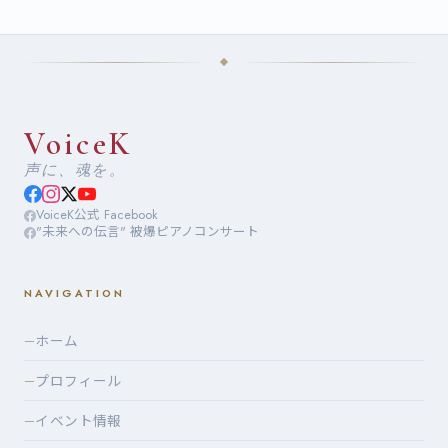
VoiceK
声に、魂を。
VoiceK公式 Facebook
"未来への伝言" 被爆ピアノコンサート
NAVIGATION
ホーム
—
プロフィール
—
イベント情報
—