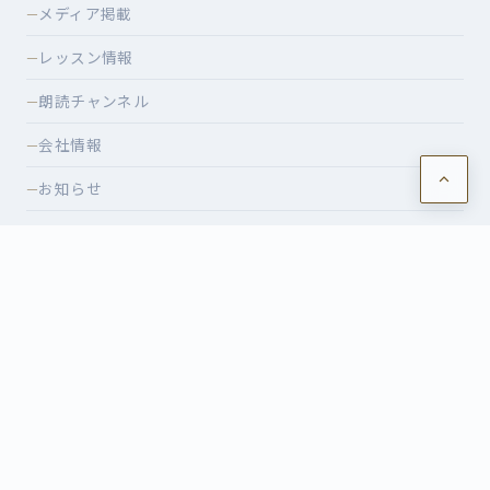
メディア掲載
—
レッスン情報
—
朗読チャンネル
—
会社情報
—
お知らせ
—
ショッピング
—
特定商取引法に基づく表記
—
CONTACT
レッスンのご相談・イベントのお申込みなど、お気軽にお問
い合わせください。