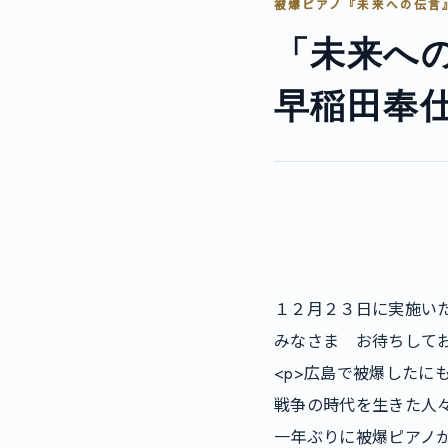
被爆ピアノ『未来への伝言
「未来へ
早稲田奉
        				<p><span style="color: #0000ff;"><strong>★８月４日延期になりました公演を
１２月２３日に実施いたし
みなさま　お待ちしております。
<p>広島で被爆したに
戦争の時代を生きた人々
一年ぶりに被爆ピアノが