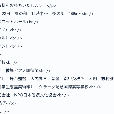
様をお待ちいたします。</p>

月23日　昼の部　14時半～　夜の部　18時～<br />

ットホール<br />

<br />

<br />

<br />



br />

被爆ピアノ調律師<br />

し　舞台監督　大内昇三　音響　都甲英次郎　照明　志村雅幸<b
学生慰霊美術館）　クラーク記念国際高等学校<br />

社　NPO日本朗読文化協会<br />

子</p>

 />
