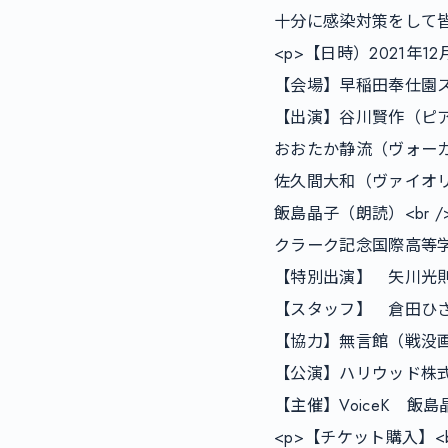
十分に感染対策をして皆
<p>【日時）2021年12
【会場】早稲田奉仕園スコ
【出演】谷川賢作（ピアノ）
おおたか静流（ヴォーカル）
佐久間大和（ヴァイオリン）
飯島晶子（朗読）<br />
クラーク記念国際高等学校<
【特別出演】　矢川光則　
【スタッフ】　倉田ひさ
【協力】無言館（戦没画
【公演】ハリウッド株式会
【主催】VoiceK　飯島晶
<p>【チケット購入】<br