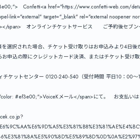
f3e00;">　Confetti<a href="https://www.confetti-web.com/deta
el-link="external" target="_blank" rel="external noopener nor
ィ</a></span>　オンラインチケットサービス　　ご予約後セ
を選択された場合、チケット受け取りはお申込みより4日後からと
からお申込の際にクレジットカード決済、またはチケット受け
ケットセンター 0120-240-540（受付時間 平日10：00～
e="color: #ef3e00;">VoiceKメール</span>にて。　お支
icek.co.jp?
C%E6%9C%AA%E6%9D%A5%E3%81%B8%E3%81%AE%E4%B
%86%E3%81%8A%E5%90%8D%E5%89%8D%0D%0A%E2%9