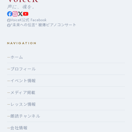
声に、魂を。
VoiceK公式 Facebook
"未来への伝言" 被爆ピアノコンサート
NAVIGATION
ホーム
—
プロフィール
—
イベント情報
—
メディア掲載
—
レッスン情報
—
朗読チャンネル
—
会社情報
—