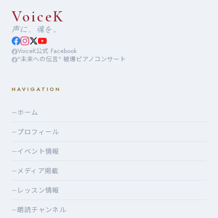
VoiceK
声に、魂を。
VoiceK公式 Facebook
"未来への伝言" 被爆ピアノコンサート
NAVIGATION
ホーム
—
プロフィール
—
イベント情報
—
メディア掲載
—
レッスン情報
—
朗読チャンネル
—