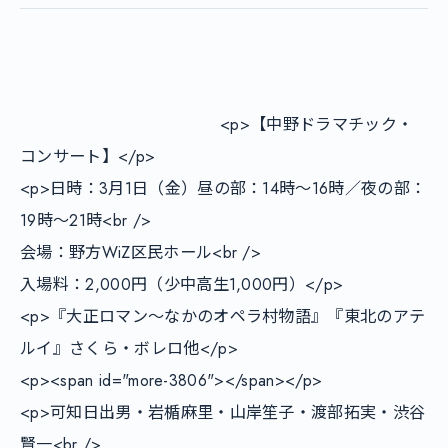
        				<p>【中野ドラマチック・
コンサート】</p>

<p>日時：3月1日（金）昼の部：14時～16時／夜の部：
19時～21時<br />

会場：野方WiZ区民ホール<br />

入場料：2,000円（少中高生1,000円）</p>

<p>『大正ロマン～なかのオペラ村物語』『東北のアテ
ルイ』さくら・ボレロ他</p>

<p><span id="more-3806"></span></p>

<p>可知日出男・岩楯麻里・山岸笙子・渡部拓実・渋谷
賢一<br />
