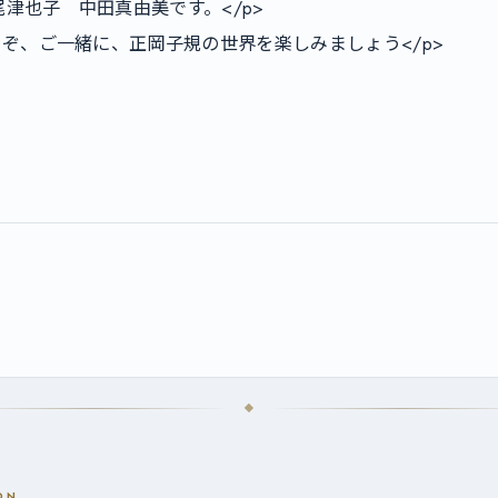
津也子　中田真由美です。</p>

うぞ、ご一緒に、正岡子規の世界を楽しみましょう</p>

ON