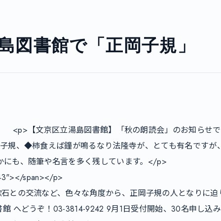
 湯島図書館で「正岡子規」
正岡子規、◆柿食えば鐘が鳴るなり法隆寺が、とても有名ですが
かにも、随筆や名言を多く残しています。</p>

43"></span></p>

漱石との交流など、色々な角度から、正岡子規の人となりに迫ります
へどうぞ！03-3814-9242 9月1日受付開始、30名申し込み順