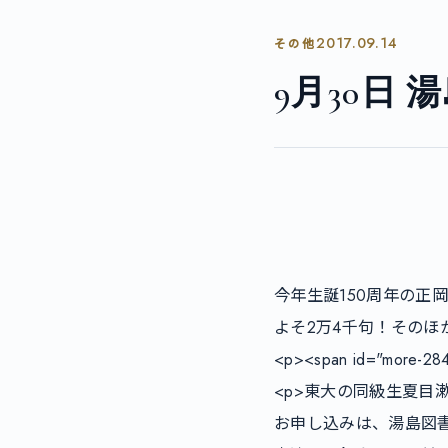
2017.09.14
その他
9月30日
        				<p>【文京区立湯島図書館】「秋の朗読会」のお知らせです。<br />

今年生誕150周年の
よそ2万4千句！そのほ
<p><span id="more-28
<p>東大の同級生夏目
お申し込みは、湯島図書館 