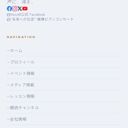
声に、魂を。
VoiceK公式 Facebook
"未来への伝言" 被爆ピアノコンサート
NAVIGATION
ホーム
—
プロフィール
—
イベント情報
—
メディア掲載
—
レッスン情報
—
朗読チャンネル
—
会社情報
—