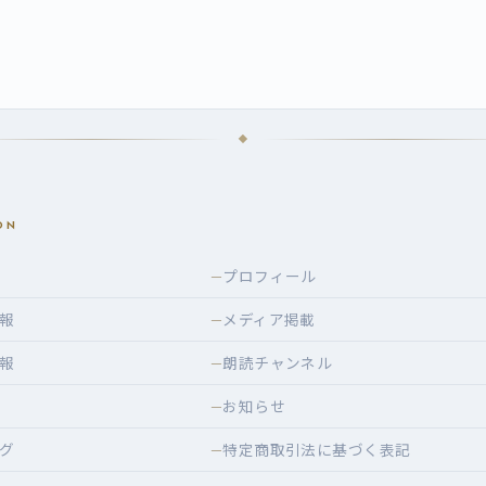
ON
プロフィール
—
報
メディア掲載
—
報
朗読チャンネル
—
お知らせ
—
グ
特定商取引法に基づく表記
—