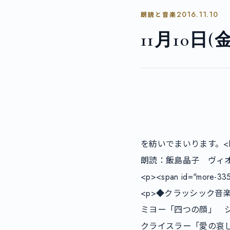
2016.11.10
朗読と音楽
11月10
        				<p>◆「源氏物語」４人の姫君に焦点をあて　朗読と音楽で　雅な「音」の世界
を紡いでまいります。<br 
朗読：飯島晶子　ヴィオ
<p><span id="more-33
<p>◆クラッシック音楽
ミヨー「四つの顔」　シュ
クライスラー「愛の哀し