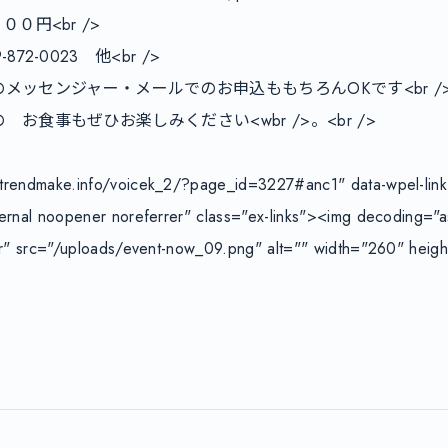
０円<br />

2-0023　他<br />

メッセンジャー・メールでのお申込ももちろんOKです<br />
お食事もぜひお楽しみください<wbr />。<br />

trendmake.info/voicek_2/?page_id=3227#anc1" data-wpel-link=
ternal noopener noreferrer" class="ex-links"><img decoding="
ter" src="/uploads/event-now_09.png" alt="" width="260" hei