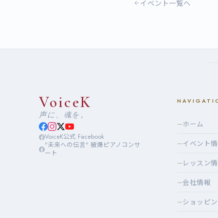
イベント一覧へ
VoiceK
NAVIGATI
声に、魂を。
ホーム
—
VoiceK公式 Facebook
イベント情
—
"未来への伝言" 被爆ピアノコンサ
ート
レッスン情
—
会社情報
—
ショッピン
—