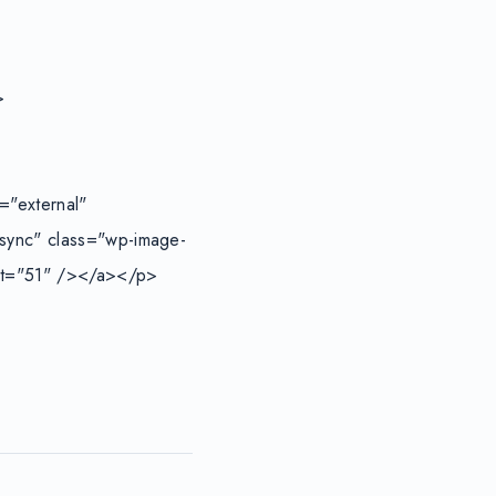


"external" 
async" class="wp-image-
ght="51" /></a></p>
