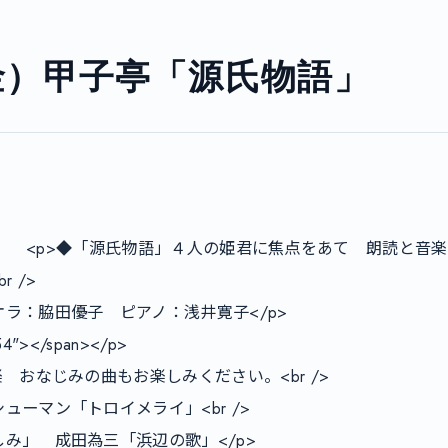
日(金）甲子亭「源氏物語」
/>

ラ：脇田優子　ピアノ：浅井寛子</p>

54"></span></p>

　おなじみの曲もお楽しみください。<br />

ーマン「トロイメライ」<br />

み」　成田為三「浜辺の歌」</p>
