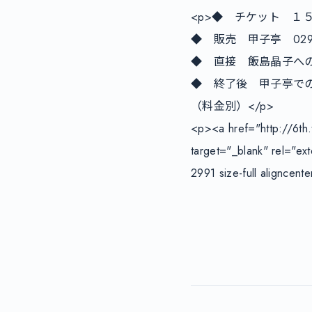
<p>◆　チケット　１５０
◆　販売　甲子亭　029-87
◆　直接　飯島晶子への
◆　終了後　甲子亭での　
（料金別）</p>

<p><a href="http://6th.
target="_blank" rel="ex
2991 size-full aligncen