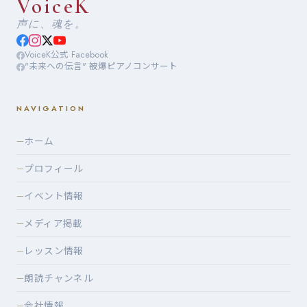
VoiceK
声に、魂を。
VoiceK公式 Facebook
"未来への伝言" 被爆ピアノコンサート
NAVIGATION
ホーム
—
プロフィール
—
イベント情報
—
メディア掲載
—
レッスン情報
—
朗読チャンネル
—
会社情報
—