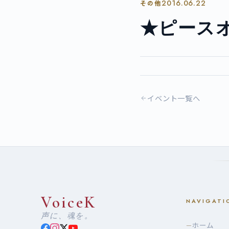
2016.06.22
その他
★ピースオン
イベント一覧へ
VoiceK
NAVIGATI
声に、魂を。
ホーム
—