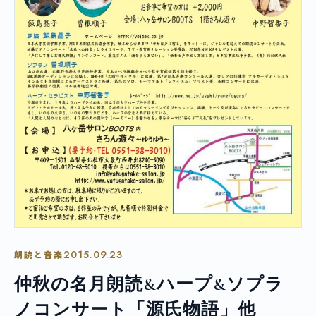
2015.09.23
朗読と音楽
仲秋の名月朗読&ハープ&ソプラ
ノコンサート「源氏物語」他