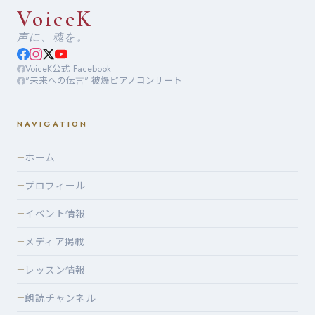
VoiceK
声に、魂を。
VoiceK公式 Facebook
"未来への伝言" 被爆ピアノコンサート
NAVIGATION
ホーム
—
プロフィール
—
イベント情報
—
メディア掲載
—
レッスン情報
—
朗読チャンネル
—