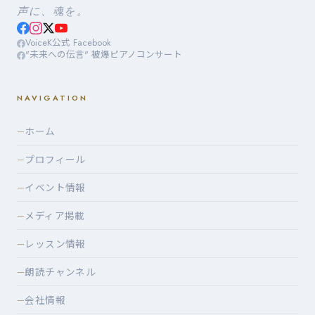
声に、魂を。
VoiceK公式 Facebook
"未来への伝言" 被爆ピアノコンサート
NAVIGATION
ホーム
—
プロフィール
—
イベント情報
—
メディア掲載
—
レッスン情報
—
朗読チャンネル
—
会社情報
—