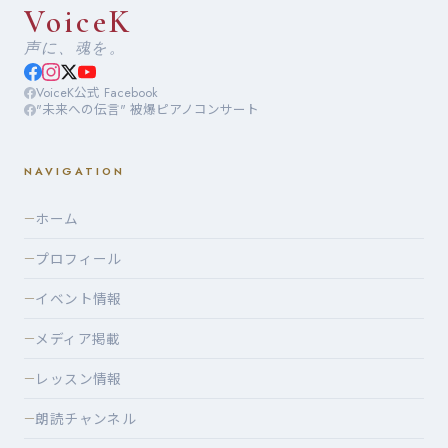
VoiceK
声に、魂を。
VoiceK公式 Facebook
"未来への伝言" 被爆ピアノコンサート
NAVIGATION
ホーム
—
プロフィール
—
イベント情報
—
メディア掲載
—
レッスン情報
—
朗読チャンネル
—