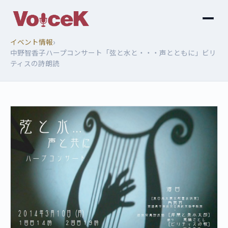
›
イベント情報
中野智香子ハープコンサート「弦と水と・・・声とともに」ビリ
ティスの詩朗読