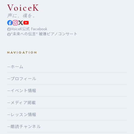
VoiceK
声に、魂を。
VoiceK公式 Facebook
"未来への伝言" 被爆ピアノコンサート
NAVIGATION
ホーム
—
プロフィール
—
イベント情報
—
メディア掲載
—
レッスン情報
—
朗読チャンネル
—