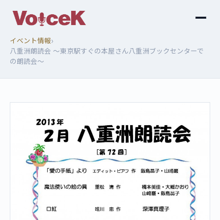
›
イベント情報
八重洲朗読会 ～東京駅すぐの本屋さん八重洲ブックセンターで
の朗読会～