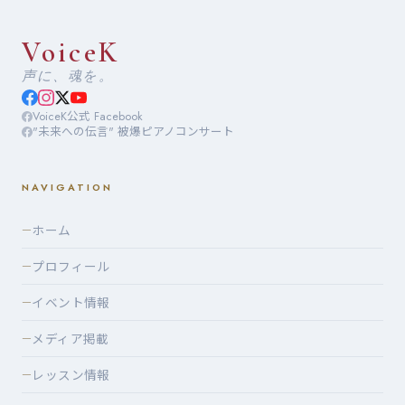
VoiceK
声に、魂を。
VoiceK公式 Facebook
"未来への伝言" 被爆ピアノコンサート
NAVIGATION
ホーム
—
プロフィール
—
イベント情報
—
メディア掲載
—
レッスン情報
—