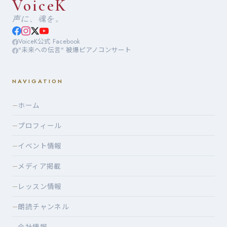
VoiceK
声に、魂を。
VoiceK公式 Facebook
"未来への伝言" 被爆ピアノコンサート
NAVIGATION
ホーム
—
プロフィール
—
イベント情報
—
メディア掲載
—
レッスン情報
—
朗読チャンネル
—
—