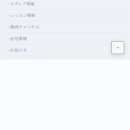
メディア掲載
—
レッスン情報
—
朗読チャンネル
—
会社情報
—
お知らせ
—
ショッピング
—
特定商取引法に基づく表記
—
CONTACT
レッスンのご相談・イベントのお申込みなど、お気軽にお問
い合わせください。