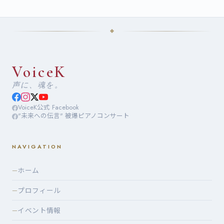
VoiceK
声に、魂を。
VoiceK公式 Facebook
"未来への伝言" 被爆ピアノコンサート
NAVIGATION
ホーム
—
プロフィール
—
イベント情報
—